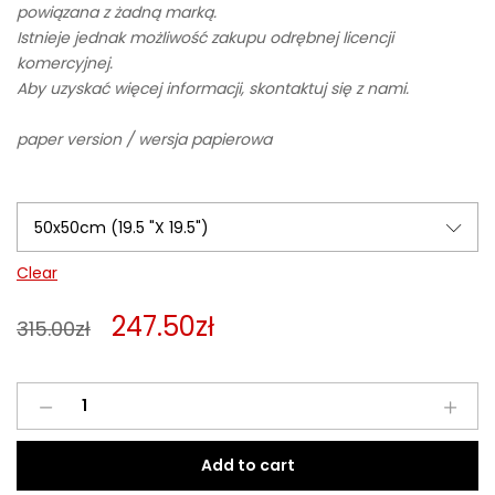
powiązana z żadną marką.
Istnieje jednak możliwość zakupu odrębnej licencji
komercyjnej.
Aby uzyskać więcej informacji, skontaktuj się z nami.
paper version / wersja papierowa
Clear
247.50
zł
315.00
zł
Kotografie
1
quantity
Add to cart