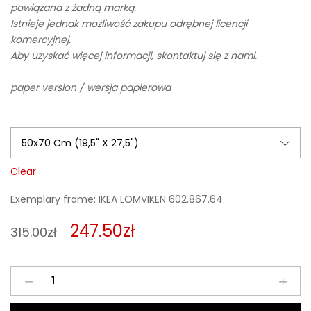
powiązana z żadną marką.
Istnieje jednak możliwość zakupu odrębnej licencji
komercyjnej.
Aby uzyskać więcej informacji, skontaktuj się z nami.
paper version / wersja papierowa
Clear
Exemplary frame: IKEA LOMVIKEN 602.867.64
247.50
zł
315.00
zł
Papilarnie
10
quantity