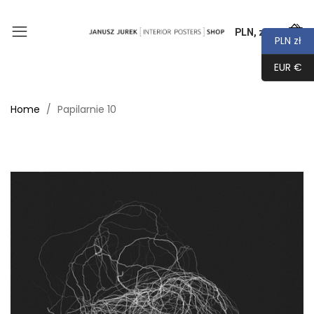
PLN, zł
0
PLN zł
EUR €
Home
Papilarnie 10