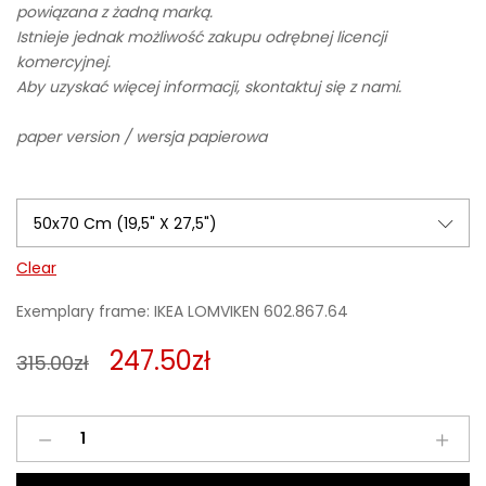
powiązana z żadną marką.
Istnieje jednak możliwość zakupu odrębnej licencji
komercyjnej.
Aby uzyskać więcej informacji, skontaktuj się z nami.
paper version / wersja papierowa
Clear
Exemplary frame: IKEA LOMVIKEN 602.867.64
247.50
zł
315.00
zł
People
from
Jupiter