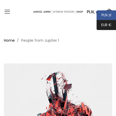
PLN, zł
0
PLN zł
EUR €
Home
People from Jupiter 1