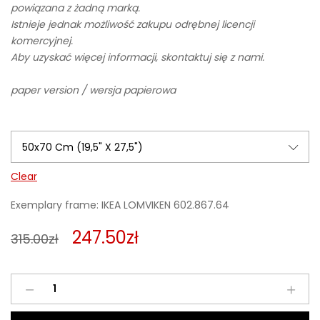
powiązana z żadną marką.
Istnieje jednak możliwość zakupu odrębnej licencji
komercyjnej.
Aby uzyskać więcej informacji, skontaktuj się z nami.
paper version / wersja papierowa
Clear
Exemplary frame: IKEA LOMVIKEN 602.867.64
247.50
zł
315.00
zł
Plague
4
quantity