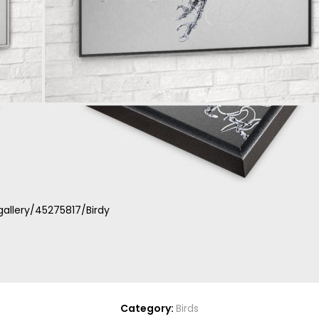
allery/45275817/Birdy
Category:
Birds