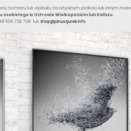
miany rozmiaru lub wydruku na sztywnym podłożu lub innym materi
oru osobistego w Ostrowie Wielkopolskim lub Kaliszu
.
48 509 728 708 lub
shop@januszjurek.info