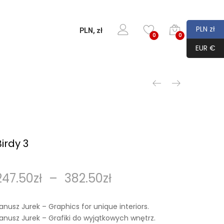
PLN zł
PLN, zł
0
0
EUR €
Birdy 3
247.50
zł
–
382.50
zł
anusz Jurek – Graphics for unique interiors.
anusz Jurek – Grafiki do wyjątkowych wnętrz.