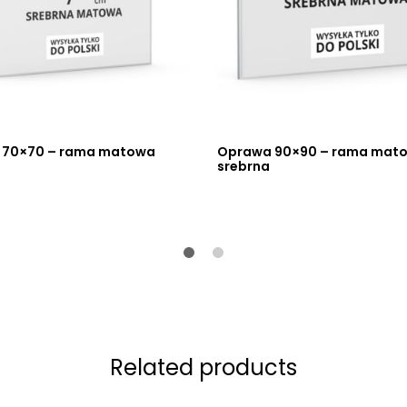
 70×70 – rama matowa
Oprawa 90×90 – rama mat
srebrna
Related products