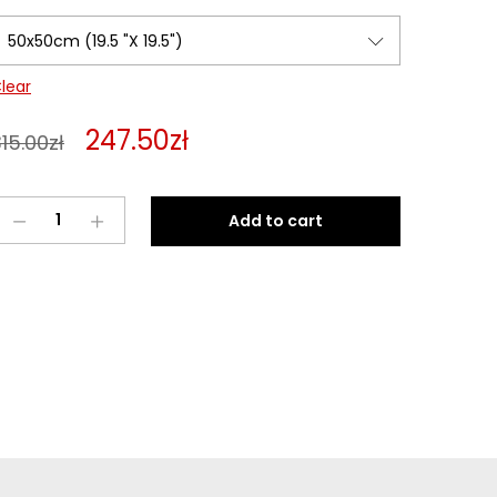
lear
247.50
zł
15.00
zł
Birdy
Add to cart
3
quantity