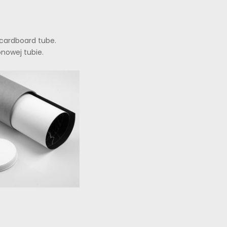
a cardboard tube.
onowej tubie.