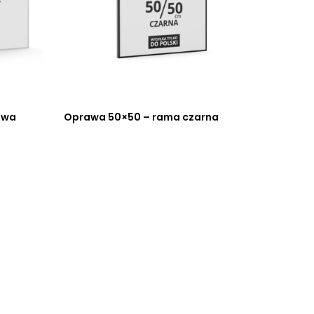
owa
Oprawa 50×50 – rama czarna
Oprawa
srebrn