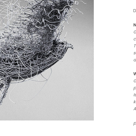
D
N
G
c
T
s
a
W
G
p
I
k
A
p