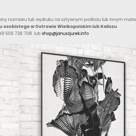
miany rozmiaru lub wydruku na sztywnym podłożu lub innym materi
oru osobistego w Ostrowie Wielkopolskim lub Kaliszu
.
48 509 728 708 lub
shop@januszjurek.info