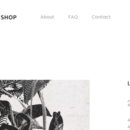
About
FAQ
Contact
J
J