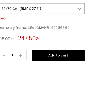
lear
xemplary frame: IKEA LOMVIKEN 602.867.64
247.50
zł
15.00
zł
Learning
Add to cart
To
Fly
3
quantity