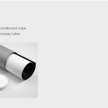
a cardboard tube.
onowej tubie.