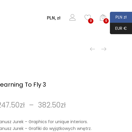
PLN zł
PLN, zł
0
0
EUR €
Learning To Fly 3
247.50
zł
–
382.50
zł
anusz Jurek – Graphics for unique interiors.
anusz Jurek – Grafiki do wyjątkowych wnętrz.