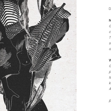
D
N
G
c
T
s
a
W
G
p
I
k
A
p