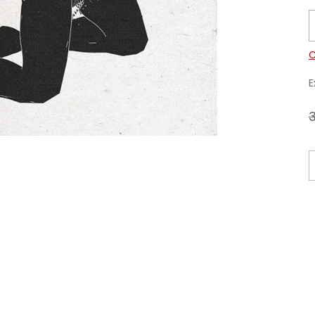
C
E
3