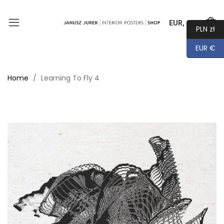
EUR, €
0
PLN zł
EUR €
Home
Learning To Fly 4