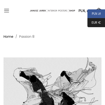
PLN, zł
0
PLN zł
EUR €
Home
Passion 8