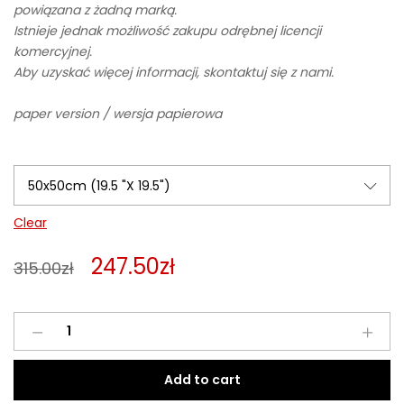
powiązana z żadną marką.
Istnieje jednak możliwość zakupu odrębnej licencji
komercyjnej.
Aby uzyskać więcej informacji, skontaktuj się z nami.
paper version / wersja papierowa
Clear
247.50
zł
315.00
zł
Passion
8
quantity
Add to cart